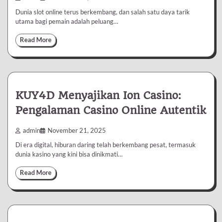
Dunia slot online terus berkembang, dan salah satu daya tarik
utama bagi pemain adalah peluang…
Read More
KUY4D Menyajikan Ion Casino:
Pengalaman Casino Online Autentik
admin
November 21, 2025
Di era digital, hiburan daring telah berkembang pesat, termasuk
dunia kasino yang kini bisa dinikmati…
Read More