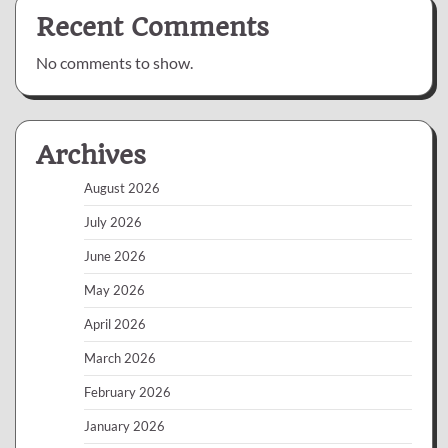
Recent Comments
No comments to show.
Archives
August 2026
July 2026
June 2026
May 2026
April 2026
March 2026
February 2026
January 2026