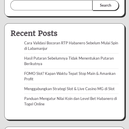
Search
Recent Posts
Cara Validasi Bocoran RTP Habanero Sebelum Mulai Spin
di Labamanjur
Hasil Putaran Sebelumnya Tidak Menentukan Putaran
Berikutnya
FOMO Slot? Kapan Waktu Tepat Stop Main & Amankan
Profit
Menggabungkan Strategi Slot & Live Casino MG di Slot
Panduan Mengatur Nilai Koin dan Level Bet Habanero di
Togel Online