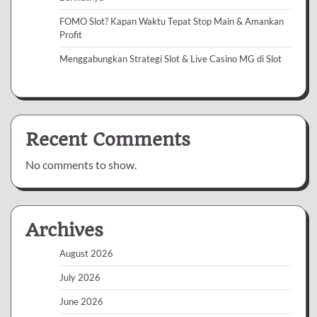
FOMO Slot? Kapan Waktu Tepat Stop Main & Amankan
Profit
Menggabungkan Strategi Slot & Live Casino MG di Slot
Recent Comments
No comments to show.
Archives
August 2026
July 2026
June 2026