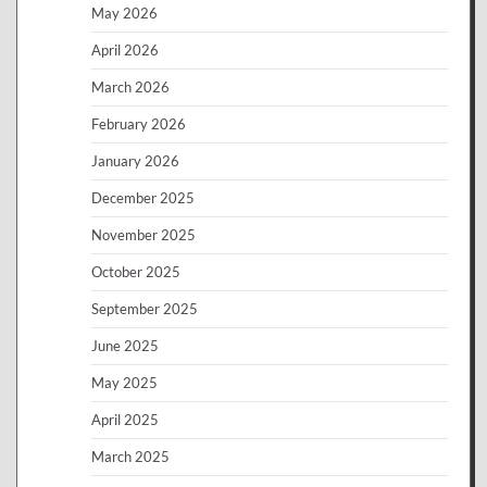
May 2026
April 2026
March 2026
February 2026
January 2026
December 2025
November 2025
October 2025
September 2025
June 2025
May 2025
April 2025
March 2025