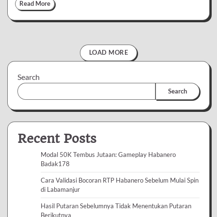
Read More
LOAD MORE
Search
Search
Recent Posts
Modal 50K Tembus Jutaan: Gameplay Habanero
Badak178
Cara Validasi Bocoran RTP Habanero Sebelum Mulai Spin
di Labamanjur
Hasil Putaran Sebelumnya Tidak Menentukan Putaran
Berikutnya