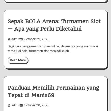
Sepak BOLA Arena: Turnamen Slot
— Apa yang Perlu Diketahui
admin
October 29, 2025
Bagi para penggemar taruhan online, khususnya yang menyukai
tema judi bola, turnamen slot menjadi salah…
Read More
Panduan Memilih Permainan yang
Tepat di Manis69
admin
October 28, 2025