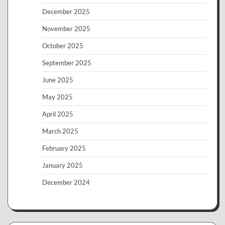
December 2025
November 2025
October 2025
September 2025
June 2025
May 2025
April 2025
March 2025
February 2025
January 2025
December 2024