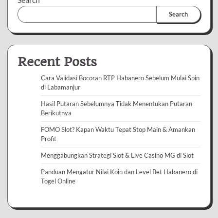
Search
Recent Posts
Cara Validasi Bocoran RTP Habanero Sebelum Mulai Spin
di Labamanjur
Hasil Putaran Sebelumnya Tidak Menentukan Putaran
Berikutnya
FOMO Slot? Kapan Waktu Tepat Stop Main & Amankan
Profit
Menggabungkan Strategi Slot & Live Casino MG di Slot
Panduan Mengatur Nilai Koin dan Level Bet Habanero di
Togel Online