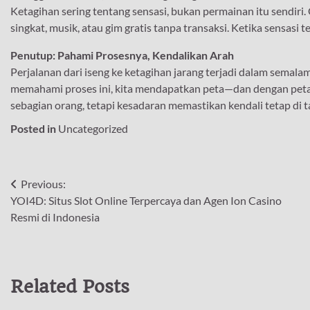
Ketagihan sering tentang sensasi, bukan permainan itu sendiri.
singkat, musik, atau gim gratis tanpa transaksi. Ketika sensasi
Penutup: Pahami Prosesnya, Kendalikan Arah
Perjalanan dari iseng ke ketagihan jarang terjadi dalam semala
memahami proses ini, kita mendapatkan peta—dan dengan peta, k
sebagian orang, tetapi kesadaran memastikan kendali tetap di t
Posted in
Uncategorized
Post
Previous:
YOI4D: Situs Slot Online Terpercaya dan Agen Ion Casino
navigation
Resmi di Indonesia
Related Posts