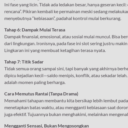
Ini fase yang licin. Tidak ada ledakan besar, hanya geseran keci
rencana”. Pikiran kembali ke permainan meski sedang melakukan 
menyebutnya “kebiasaan”, padahal kontrol mulai berkurang.
Tahap 6: Dampak Mulai Terasa
Dampak finansial, emosional, atau sosial mulai muncul. Bisa ber
dari lingkungan. Ironisnya, pada fase ini slot sering justru ma
Lingkaran ini yang membuat ketagihan terasa nyata.
Tahap 7: Titik Sadar
Tidak semua orang sampai sini, tapi banyak yang akhirnya berhen
dipicu kejadian kecil—saldo menipis, konflik, atau sekadar lela
adalah momen paling berharga.
Cara Memutus Rantai (Tanpa Drama)
Memahami tahapan membantu kita bersikap lebih lembut pada di
menetapkan batas waktu, atau mengganti kebiasaan saat dorong
juga efektif. Tujuannya bukan menghakimi, melainkan mengenali
Mengganti Sensasi, Bukan Mengosongkan