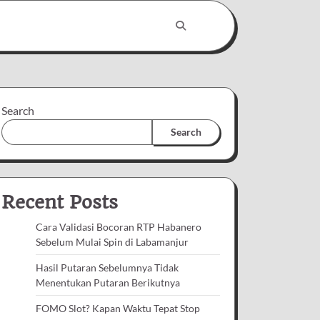
Search
Search
Recent Posts
Cara Validasi Bocoran RTP Habanero
Sebelum Mulai Spin di Labamanjur
Hasil Putaran Sebelumnya Tidak
Menentukan Putaran Berikutnya
FOMO Slot? Kapan Waktu Tepat Stop