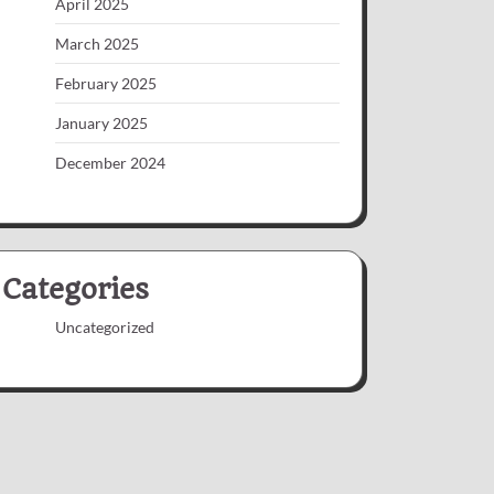
April 2025
March 2025
February 2025
January 2025
December 2024
Categories
Uncategorized