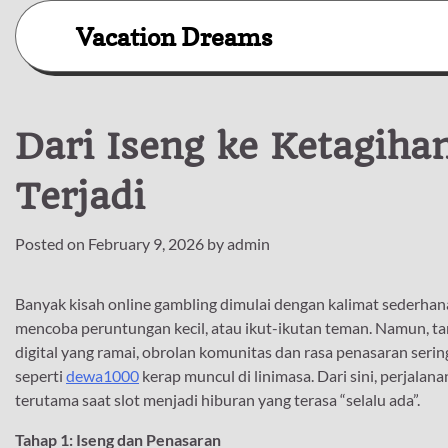
Skip
Vacation Dreams
to
content
Dari Iseng ke Ketagiha
Terjadi
Posted on
February 9, 2026
by
admin
Banyak kisah online gambling dimulai dengan kalimat sederhana
mencoba peruntungan kecil, atau ikut-ikutan teman. Namun, tanp
digital yang ramai, obrolan komunitas dan rasa penasaran se
seperti
dewa1000
kerap muncul di linimasa. Dari sini, perjalan
terutama saat slot menjadi hiburan yang terasa “selalu ada”.
Tahap 1: Iseng dan Penasaran