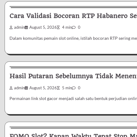
Uncategorized
Cara Validasi Bocoran RTP Habanero S
admin
August 5, 2026
4 min
0
Dalam komunitas pemain slot online, istilah bocoran RTP sering m
Uncategorized
Hasil Putaran Sebelumnya Tidak Menen
admin
August 5, 2026
5 min
0
Permainan link slot gacor menjadi salah satu bentuk perjudian on
Uncategorized
FOMO Slot? Kapan Waktu Tepat Stop M