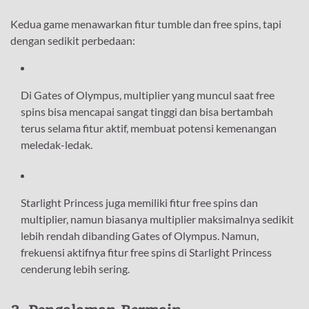
Kedua game menawarkan fitur tumble dan free spins, tapi
dengan sedikit perbedaan:
Di Gates of Olympus, multiplier yang muncul saat free
spins bisa mencapai sangat tinggi dan bisa bertambah
terus selama fitur aktif, membuat potensi kemenangan
meledak-ledak.
Starlight Princess juga memiliki fitur free spins dan
multiplier, namun biasanya multiplier maksimalnya sedikit
lebih rendah dibanding Gates of Olympus. Namun,
frekuensi aktifnya fitur free spins di Starlight Princess
cenderung lebih sering.