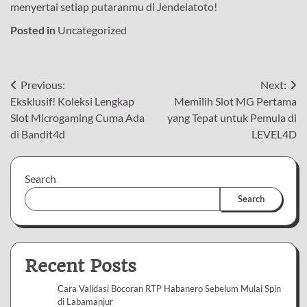
menyertai setiap putaranmu di Jendelatoto!
Posted in
Uncategorized
Post
Previous:
Next:
Eksklusif! Koleksi Lengkap
Memilih Slot MG Pertama
navigation
Slot Microgaming Cuma Ada
yang Tepat untuk Pemula di
di Bandit4d
LEVEL4D
Search
Search
Recent Posts
Cara Validasi Bocoran RTP Habanero Sebelum Mulai Spin
di Labamanjur