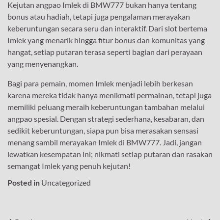
Kejutan angpao Imlek di BMW777 bukan hanya tentang
bonus atau hadiah, tetapi juga pengalaman merayakan
keberuntungan secara seru dan interaktif. Dari slot bertema
Imlek yang menarik hingga fitur bonus dan komunitas yang
hangat, setiap putaran terasa seperti bagian dari perayaan
yang menyenangkan.
Bagi para pemain, momen Imlek menjadi lebih berkesan
karena mereka tidak hanya menikmati permainan, tetapi juga
memiliki peluang meraih keberuntungan tambahan melalui
angpao spesial. Dengan strategi sederhana, kesabaran, dan
sedikit keberuntungan, siapa pun bisa merasakan sensasi
menang sambil merayakan Imlek di BMW777. Jadi, jangan
lewatkan kesempatan ini; nikmati setiap putaran dan rasakan
semangat Imlek yang penuh kejutan!
Posted in
Uncategorized