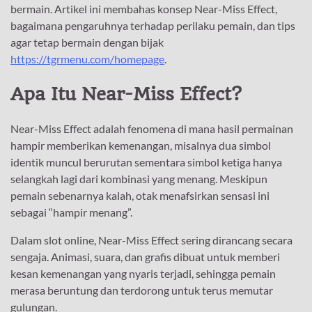
bermain. Artikel ini membahas konsep Near-Miss Effect,
bagaimana pengaruhnya terhadap perilaku pemain, dan tips
agar tetap bermain dengan bijak
https://tgrmenu.com/homepage
.
Apa Itu Near-Miss Effect?
Near-Miss Effect adalah fenomena di mana hasil permainan
hampir memberikan kemenangan, misalnya dua simbol
identik muncul berurutan sementara simbol ketiga hanya
selangkah lagi dari kombinasi yang menang. Meskipun
pemain sebenarnya kalah, otak menafsirkan sensasi ini
sebagai “hampir menang”.
Dalam slot online, Near-Miss Effect sering dirancang secara
sengaja. Animasi, suara, dan grafis dibuat untuk memberi
kesan kemenangan yang nyaris terjadi, sehingga pemain
merasa beruntung dan terdorong untuk terus memutar
gulungan.