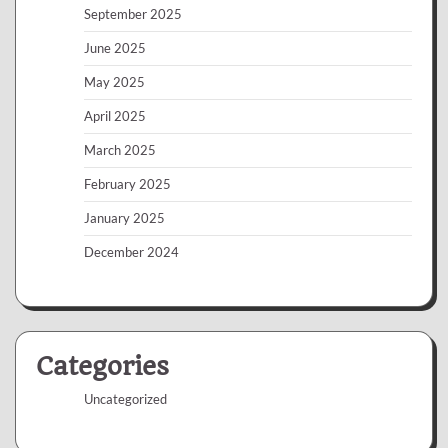
September 2025
June 2025
May 2025
April 2025
March 2025
February 2025
January 2025
December 2024
Categories
Uncategorized