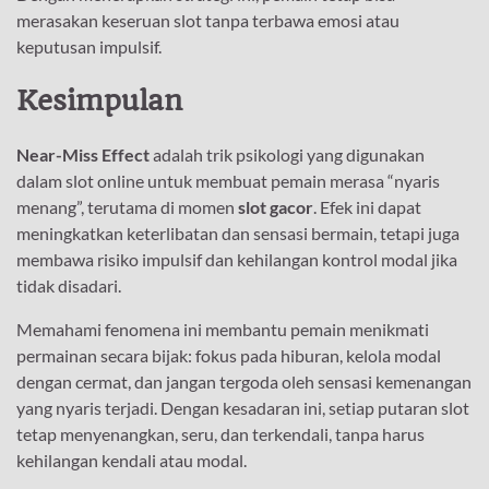
merasakan keseruan slot tanpa terbawa emosi atau
keputusan impulsif.
Kesimpulan
Near-Miss Effect
adalah trik psikologi yang digunakan
dalam slot online untuk membuat pemain merasa “nyaris
menang”, terutama di momen
slot gacor
. Efek ini dapat
meningkatkan keterlibatan dan sensasi bermain, tetapi juga
membawa risiko impulsif dan kehilangan kontrol modal jika
tidak disadari.
Memahami fenomena ini membantu pemain menikmati
permainan secara bijak: fokus pada hiburan, kelola modal
dengan cermat, dan jangan tergoda oleh sensasi kemenangan
yang nyaris terjadi. Dengan kesadaran ini, setiap putaran slot
tetap menyenangkan, seru, dan terkendali, tanpa harus
kehilangan kendali atau modal.